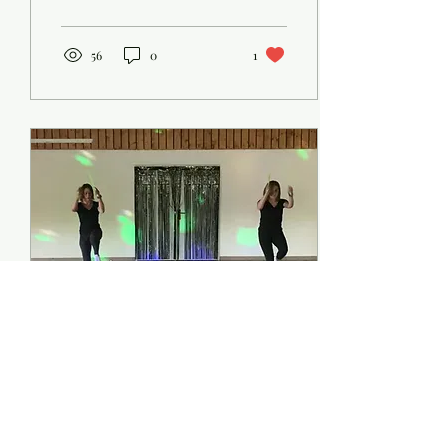
forme, avec...
56
0
1
2 juil. 2023
∙
1
min
Fin de saison 2022-2023