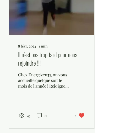
8 févr. 2024
∙
1
min
Il n'est pas trop tard pour nous
rejoindre !!!
Chez Energizen33, on vous
accueille quelque soit le
mois de l'année ! Rejoignez
l'équipe !
45
0
1