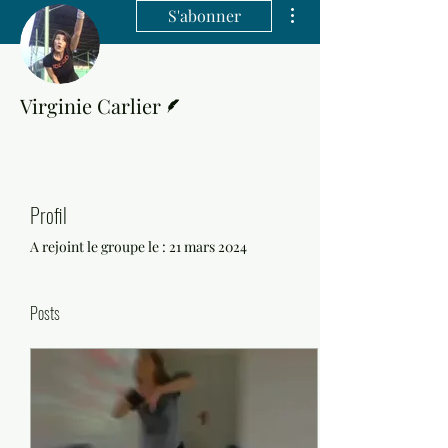
Plus d'actions
S'abonner
Écrivain
Virginie Carlier
Profil
A rejoint le groupe le : 21 mars 2024
Posts